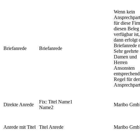
Wenn kein
Ansprechpart
für diese Fir
diesen Beleg
verfügbar ist,
dann erfolgt 
Briefanrede m
Briefanrede
Briefanrede
Sehr geehrte
Damen und
Herren
Ansonsten
entsprechend
Regel für de
Ansprechpart
Fix: Titel Name1
Direkte Anrede
Maribo Gm
Name2
Anrede mit Titel
Titel Anrede
Maribo Gm