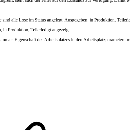
greift, steht auch der Filter auf den Losstatus zur Verfügung. Damit wi
sind alle Lose im Status angelegt, Ausgegeben, in Produktion, Teilerl
in Produktion, Teilerledigt angezeigt.
llung kann als Eigenschaft des Arbeitsplatzes in den Arbeitsplatz