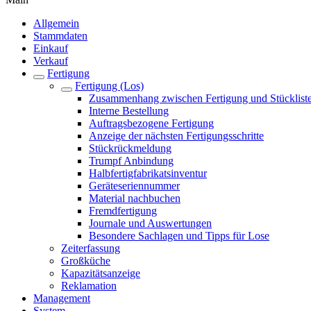
Allgemein
Stammdaten
Einkauf
Verkauf
Fertigung
Fertigung (Los)
Zusammenhang zwischen Fertigung und Stücklist
Interne Bestellung
Auftragsbezogene Fertigung
Anzeige der nächsten Fertigungsschritte
Stückrückmeldung
Trumpf Anbindung
Halbfertigfabrikatsinventur
Geräteseriennummer
Material nachbuchen
Fremdfertigung
Journale und Auswertungen
Besondere Sachlagen und Tipps für Lose
Zeiterfassung
Großküche
Kapazitätsanzeige
Reklamation
Management
System