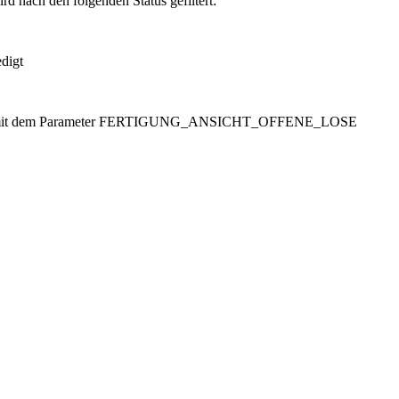
rd nach den folgenden Status gefiltert:
edigt
parametern mit dem Parameter FERTIGUNG_ANSICHT_OFFENE_LOSE